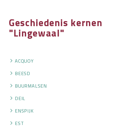
OVER HKWB
Geschiedenis kernen
LID WORDEN
"Lingewaal"
CONTACT
ACQUOY
BEESD
BUURMALSEN
DEIL
ENSPIJK
EST