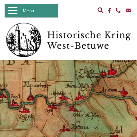
Menu
WELKOM
ACTIVITEITEN
NIEUWS
BIBLIOTHEEK
ARCHEOLOGIE
HISTORIE
BEELDBANK
KASTELEN IN WEST BETUWE
WO II