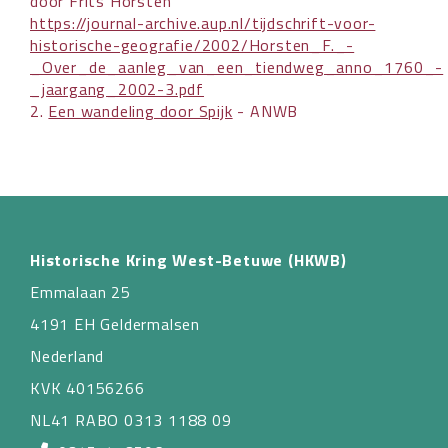
door Frits Horsten
https://journal-archive.aup.nl/tijdschrift-voor-
historische-geografie/2002/Horsten_F._-
_Over_de_aanleg_van_een_tiendweg_anno_1760_-
_jaargang_2002-3.pdf
2.
Een wandeling door Spijk
- ANWB
Historische Kring West-Betuwe (HKWB)
Emmalaan 25
4191 EH Geldermalsen
Nederland
KVK 40156266
NL41 RABO 0313 1188 09