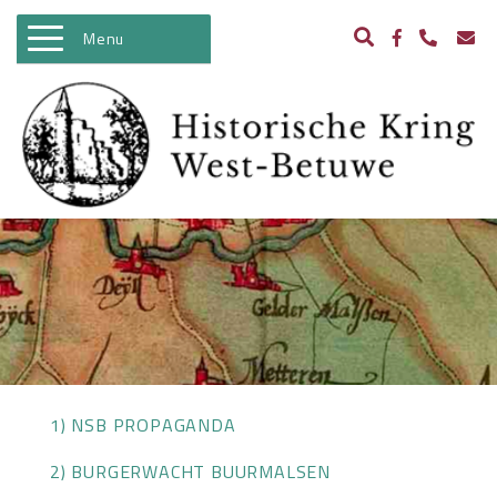
Menu
WELKOM
ACTIVITEITEN
NIEUWS
BIBLIOTHEEK
ARCHEOLOGIE
HISTORIE
BEELDBANK
1) NSB PROPAGANDA
KASTELEN IN WEST BETUWE
2) BURGERWACHT BUURMALSEN
WO II