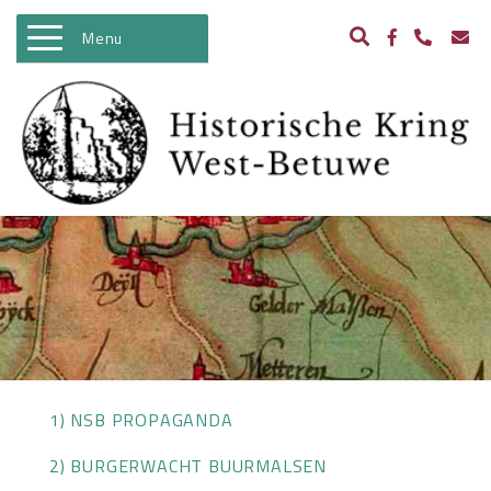
Menu
WELKOM
ACTIVITEITEN
NIEUWS
BIBLIOTHEEK
ARCHEOLOGIE
HISTORIE
BEELDBANK
1) NSB PROPAGANDA
KASTELEN IN WEST BETUWE
2) BURGERWACHT BUURMALSEN
WO II