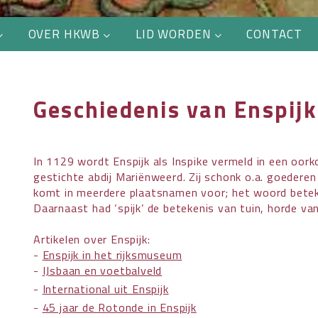
OVER HKWB
LID WORDEN
CONTACT
Geschiedenis van Enspijk
In 1129 wordt Enspijk als Inspike vermeld in een oor
gestichte abdij Mariënweerd. Zij schonk o.a. goederen 
komt in meerdere plaatsnamen voor; het woord betek
Daarnaast had ‘spijk’ de betekenis van tuin, horde van 
Artikelen over Enspijk:
-
Enspijk in het rijksmuseum
-
IJsbaan en voetbalveld
-
International uit Enspijk
-
45 jaar de Rotonde in Enspijk