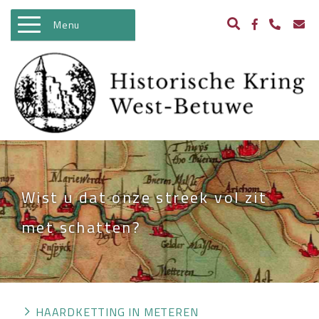
Menu
WELKOM
ACTIVITEITEN
NIEUWS
BIBLIOTHEEK
ARCHEOLOGIE
Wist u dat onze streek vol zit
HISTORIE
met schatten?
BEELDBANK
KASTELEN IN WEST BETUWE
WO II
HAARDKETTING IN METEREN