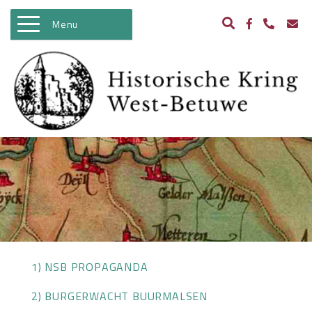
Menu
WELKOM
ACTIVITEITEN
NIEUWS
BIBLIOTHEEK
ARCHEOLOGIE
HISTORIE
BEELDBANK
1) NSB PROPAGANDA
KASTELEN IN WEST BETUWE
2) BURGERWACHT BUURMALSEN
WO II