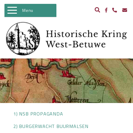
Menu
WELKOM
ACTIVITEITEN
NIEUWS
BIBLIOTHEEK
ARCHEOLOGIE
HISTORIE
BEELDBANK
1) NSB PROPAGANDA
KASTELEN IN WEST BETUWE
2) BURGERWACHT BUURMALSEN
WO II