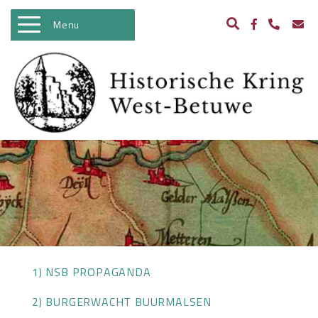
Menu
WELKOM
ACTIVITEITEN
NIEUWS
BIBLIOTHEEK
ARCHEOLOGIE
HISTORIE
BEELDBANK
1) NSB PROPAGANDA
KASTELEN IN WEST BETUWE
2) BURGERWACHT BUURMALSEN
WO II