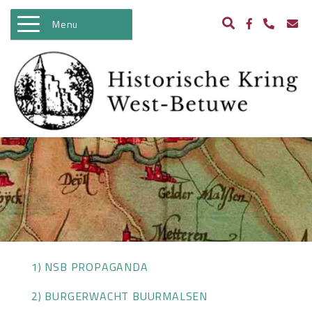
Menu
WELKOM
ACTIVITEITEN
NIEUWS
BIBLIOTHEEK
ARCHEOLOGIE
HISTORIE
BEELDBANK
1) NSB PROPAGANDA
KASTELEN IN WEST BETUWE
2) BURGERWACHT BUURMALSEN
WO II