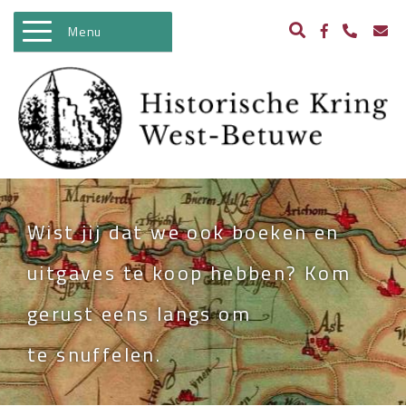
Menu
WELKOM
ACTIVITEITEN
NIEUWS
BIBLIOTHEEK
Wist jij dat we ook boeken en
ARCHEOLOGIE
uitgaves te koop hebben? Kom
HISTORIE
gerust eens langs om
BEELDBANK
te snuffelen.
KASTELEN IN WEST BETUWE
WO II