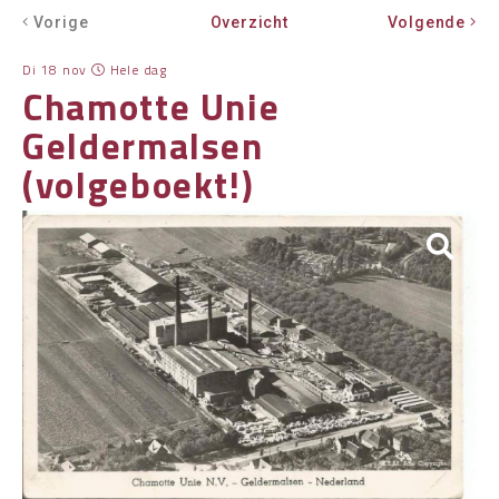
Vorige
Overzicht
Volgende
OVER HKWB
Di 18 nov
Hele dag
LID WORDEN
Chamotte Unie
CONTACT
Geldermalsen
(volgeboekt!)