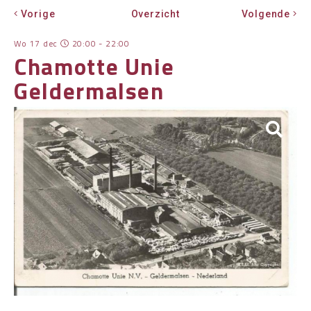
Vorige
Overzicht
Volgende
OVER HKWB
Wo 17 dec
20:00 - 22:00
LID WORDEN
Chamotte Unie
CONTACT
Geldermalsen