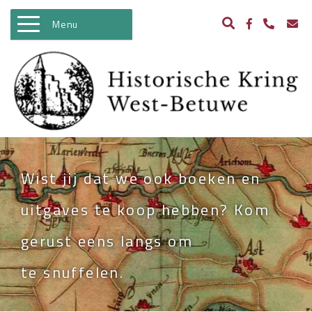
Menu
WELKOM
ACTIVITEITEN
NIEUWS
BIBLIOTHEEK
Wist jij dat we ook boeken en
ARCHEOLOGIE
uitgaves te koop hebben? Kom
HISTORIE
gerust eens langs om
BEELDBANK
te snuffelen.
KASTELEN IN WEST BETUWE
WO II