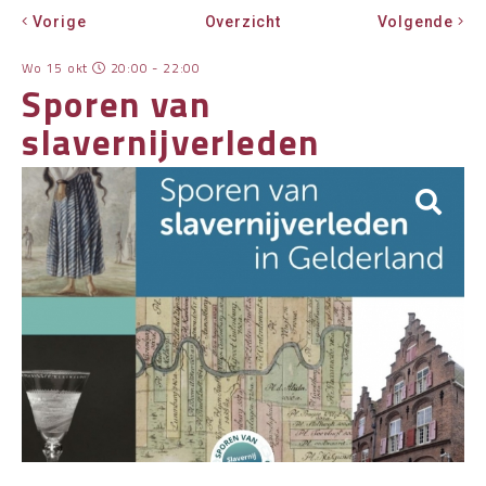
Vorige
Overzicht
Volgende
OVER HKWB
Wo 15 okt
20:00 - 22:00
LID WORDEN
Sporen van
CONTACT
slavernijverleden