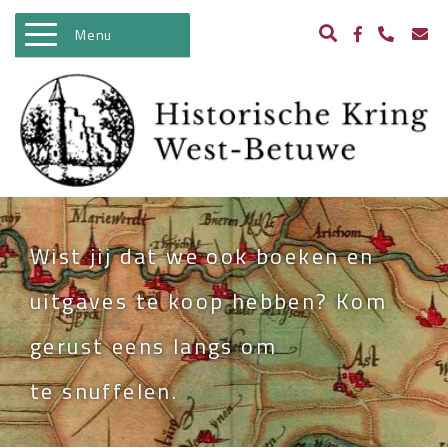
Menu
WELKOM
ACTIVITEITEN
NIEUWS
BIBLIOTHEEK
Wist jij dat we ook boeken en
ARCHEOLOGIE
uitgaves te koop hebben? Kom
HISTORIE
gerust eens langs om
BEELDBANK
te snuffelen.
KASTELEN IN WEST BETUWE
WO II