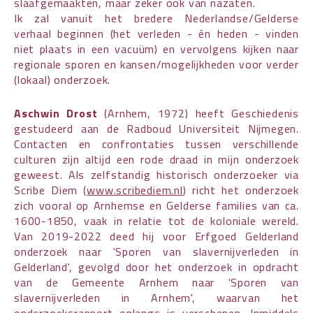
slaafgemaakten, maar zeker ook van nazaten.
Ik zal vanuit het bredere Nederlandse/Gelderse
verhaal beginnen (het verleden - én heden - vinden
niet plaats in een vacuüm) en vervolgens kijken naar
regionale sporen en kansen/mogelijkheden voor verder
(lokaal) onderzoek.
Aschwin Drost
(Arnhem, 1972) heeft Geschiedenis
gestudeerd aan de Radboud Universiteit Nijmegen.
Contacten en confrontaties tussen verschillende
culturen zijn altijd een rode draad in mijn onderzoek
geweest. Als zelfstandig historisch onderzoeker via
Scribe Diem (
www.scribediem.nl
) richt het onderzoek
zich vooral op Arnhemse en Gelderse families van ca.
1600-1850, vaak in relatie tot de koloniale wereld.
Van 2019-2022 deed hij voor Erfgoed Gelderland
onderzoek naar 'Sporen van slavernijverleden in
Gelderland', gevolgd door het onderzoek in opdracht
van de Gemeente Arnhem naar 'Sporen van
slavernijverleden in Arnhem', waarvan het
onderzoeksrapport onlangs is verschenen. Inmiddels