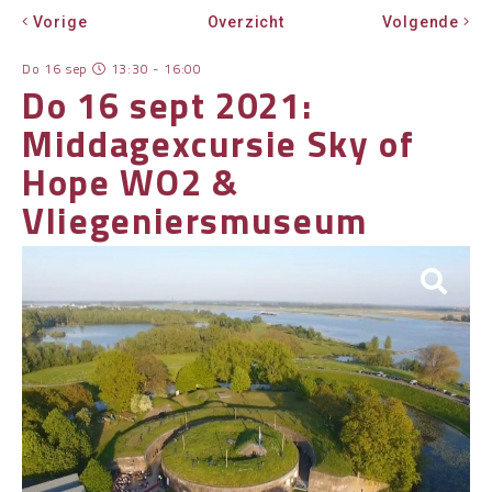
Vorige
Overzicht
Volgende
OVER HKWB
Do 16 sep
13:30 - 16:00
LID WORDEN
Do 16 sept 2021:
CONTACT
Middagexcursie Sky of
Hope WO2 &
Vliegeniersmuseum