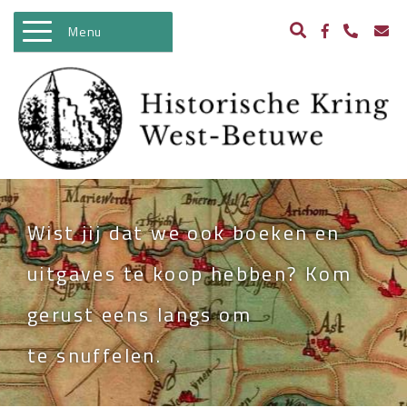
Menu
WELKOM
ACTIVITEITEN
NIEUWS
BIBLIOTHEEK
Wist jij dat we ook boeken en
ARCHEOLOGIE
uitgaves te koop hebben? Kom
HISTORIE
gerust eens langs om
BEELDBANK
te snuffelen.
KASTELEN IN WEST BETUWE
WO II