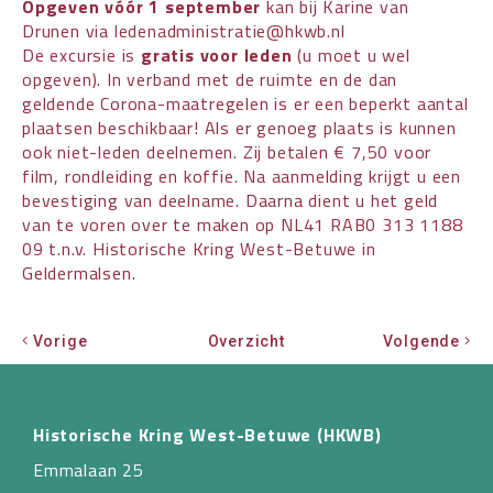
Opgeven vóór 1 september
kan bij Karine van
Drunen via ledenadministratie@hkwb.nl
De excursie is
gratis voor leden
(u moet u wel
opgeven). In verband met de ruimte en de dan
geldende Corona-maatregelen is er een beperkt aantal
plaatsen beschikbaar! Als er genoeg plaats is kunnen
ook niet-leden deelnemen. Zij betalen € 7,50 voor
film, rondleiding en koffie. Na aanmelding krijgt u een
bevestiging van deelname. Daarna dient u het geld
van te voren over te maken op NL41 RAB0 313 1188
09 t.n.v. Historische Kring West-Betuwe in
Geldermalsen.
Vorige
Overzicht
Volgende
Historische Kring West-Betuwe (HKWB)
Emmalaan 25