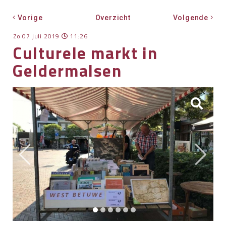
OVER HKWB
Vorige
Overzicht
Volgende
LID WORDEN
Zo 07 juli 2019
11:26
Culturele markt in
CONTACT
Geldermalsen