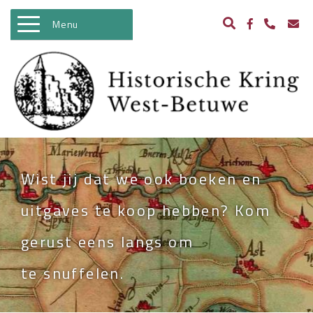
Menu
WELKOM
ACTIVITEITEN
NIEUWS
BIBLIOTHEEK
Wist jij dat we ook boeken en
ARCHEOLOGIE
uitgaves te koop hebben? Kom
HISTORIE
gerust eens langs om
BEELDBANK
te snuffelen.
KASTELEN IN WEST BETUWE
WO II