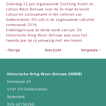
Zaterdag 22 juni organiseerde Stichting Kunst en
cultuur West Betuwe voor de 3e maal de kunst
cultuur en curiosamarkt in het centrum van
Geldermalsen. Dit valt in de zogenaamde culturele
zomerweek 2019,
traditiegetrouw de derde week van juni. De
Historische Kring West-Betuwe was voor het
tweede jaar op rij aanwezig met een kraam.
Vorige
Overzicht
Volgende
Historische Kring West-Betuwe (HKWB)
Emmalaan 25
4191 EH Geldermalsen
Nederland
KVK 40156266