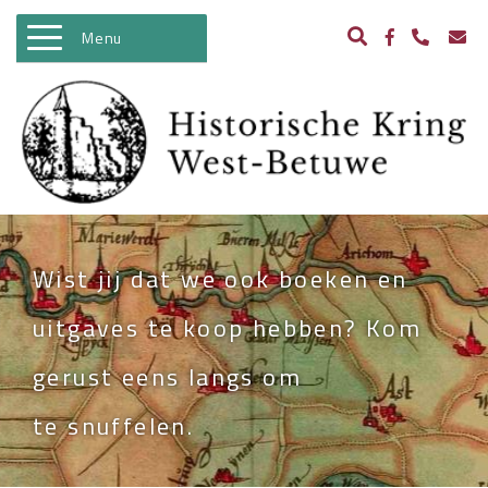
Menu
WELKOM
ACTIVITEITEN
NIEUWS
BIBLIOTHEEK
Wist jij dat we ook boeken en
ARCHEOLOGIE
uitgaves te koop hebben? Kom
HISTORIE
gerust eens langs om
BEELDBANK
te snuffelen.
KASTELEN IN WEST BETUWE
WO II