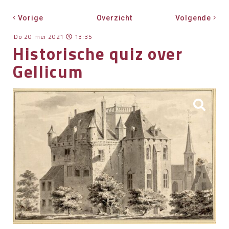
OVER HKWB
Vorige
Overzicht
Volgende
LID WORDEN
Do 20 mei 2021
13:35
Historische quiz over
CONTACT
Gellicum