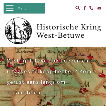
Menu
WELKOM
ACTIVITEITEN
NIEUWS
BIBLIOTHEEK
Wist jij dat we ook boeken en
ARCHEOLOGIE
uitgaves te koop hebben? Kom
HISTORIE
gerust eens langs om
BEELDBANK
te snuffelen.
KASTELEN IN WEST BETUWE
WO II