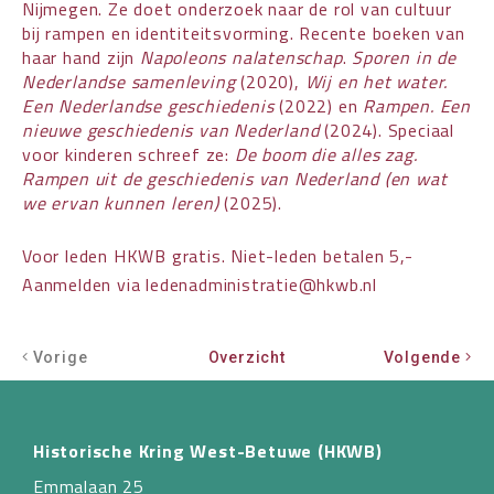
Nijmegen. Ze doet onderzoek naar de rol van cultuur
bij rampen en identiteitsvorming. Recente boeken van
haar hand zijn
Napoleons nalatenschap
.
Sporen in de
Nederlandse samenleving
(2020),
Wij en het water.
Een Nederlandse geschiedenis
(2022) en
Rampen. Een
nieuwe geschiedenis van Nederland
(2024). Speciaal
voor kinderen schreef ze:
De boom die alles zag.
Rampen uit de geschiedenis van Nederland (en wat
we ervan kunnen leren)
(2025).
Voor leden HKWB gratis. Niet-leden betalen 5,-
Aanmelden via ledenadministratie@hkwb.nl
Vorige
Overzicht
Volgende
Historische Kring West-Betuwe (HKWB)
Emmalaan 25