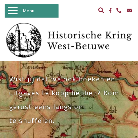
Menu
WELKOM
ACTIVITEITEN
NIEUWS
BIBLIOTHEEK
Wist jij dat we ook boeken en
ARCHEOLOGIE
uitgaves te koop hebben? Kom
HISTORIE
gerust eens langs om
BEELDBANK
te snuffelen.
KASTELEN IN WEST BETUWE
WO II