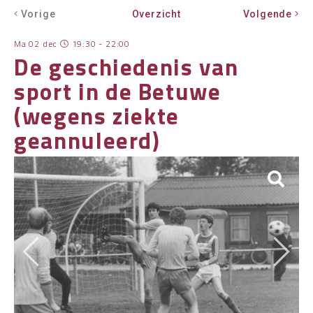
Vorige
Overzicht
Volgende
OVER HKWB
Ma 02 dec
19:30 - 22:00
LID WORDEN
De geschiedenis van
CONTACT
sport in de Betuwe
(wegens ziekte
geannuleerd)