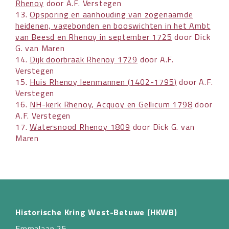
Rhenoy
door A.F. Verstegen
13.
Opsporing en aanhouding van zogenaamde
heidenen, vagebonden en booswichten in het Ambt
van Beesd en Rhenoy in september 1725
door Dick
G. van Maren
14.
Dijk doorbraak Rhenoy 1729
door A.F.
Verstegen
15.
Huis Rhenoy leenmannen (1402-1795)
door A.F.
Verstegen
16.
NH-kerk Rhenoy, Acquoy en Gellicum 1798
door
A.F. Verstegen
17.
Watersnood Rhenoy 1809
door Dick G. van
Maren
Historische Kring West-Betuwe (HKWB)
Emmalaan 25