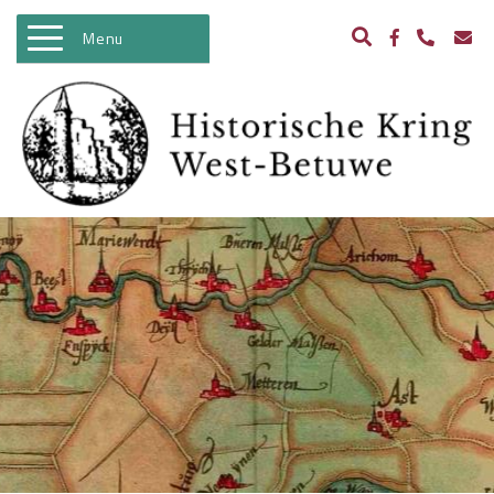
Menu
WELKOM
ACTIVITEITEN
NIEUWS
BIBLIOTHEEK
ARCHEOLOGIE
HISTORIE
BEELDBANK
KASTELEN IN WEST BETUWE
WO II