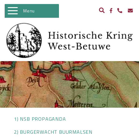
Menu
WELKOM
ACTIVITEITEN
NIEUWS
BIBLIOTHEEK
ARCHEOLOGIE
HISTORIE
BEELDBANK
1) NSB PROPAGANDA
KASTELEN IN WEST BETUWE
2) BURGERWACHT BUURMALSEN
WO II